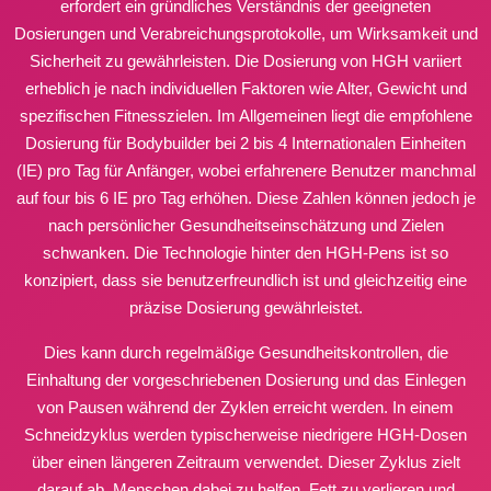
erfordert ein gründliches Verständnis der geeigneten
Dosierungen und Verabreichungsprotokolle, um Wirksamkeit und
Sicherheit zu gewährleisten. Die Dosierung von HGH variiert
erheblich je nach individuellen Faktoren wie Alter, Gewicht und
spezifischen Fitnesszielen. Im Allgemeinen liegt die empfohlene
Dosierung für Bodybuilder bei 2 bis 4 Internationalen Einheiten
(IE) pro Tag für Anfänger, wobei erfahrenere Benutzer manchmal
auf four bis 6 IE pro Tag erhöhen. Diese Zahlen können jedoch je
nach persönlicher Gesundheitseinschätzung und Zielen
schwanken. Die Technologie hinter den HGH-Pens ist so
konzipiert, dass sie benutzerfreundlich ist und gleichzeitig eine
präzise Dosierung gewährleistet.
Dies kann durch regelmäßige Gesundheitskontrollen, die
Einhaltung der vorgeschriebenen Dosierung und das Einlegen
von Pausen während der Zyklen erreicht werden. In einem
Schneidzyklus werden typischerweise niedrigere HGH-Dosen
über einen längeren Zeitraum verwendet. Dieser Zyklus zielt
darauf ab, Menschen dabei zu helfen, Fett zu verlieren und